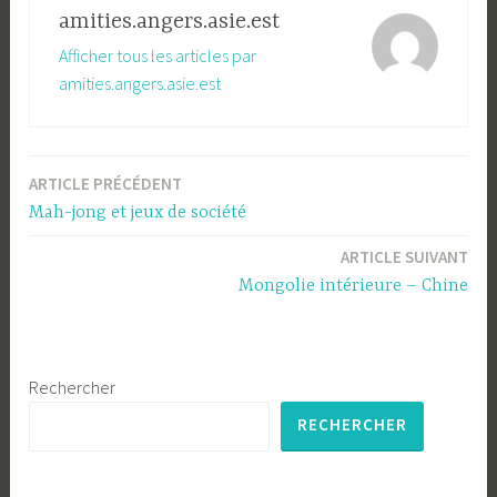
amities.angers.asie.est
Afficher tous les articles par
amities.angers.asie.est
ARTICLE PRÉCÉDENT
Navigation
Mah-jong et jeux de société
de
ARTICLE SUIVANT
l’article
Mongolie intérieure – Chine
Rechercher
RECHERCHER