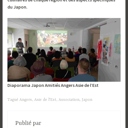
du Japon.
Diaporama Japon Amitiés Angers Asie de l’Est
Tagué
Angers
,
Asie de l'Est
,
Association
,
Japon
Publié par