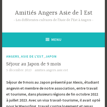
Accéder
au
Amitiés Angers Asie de l Est
contenu
principal
Les différentes cultures de l'Asie de l'Est à Angers
MENU
,
,
ANGERS
ASIE DE L'EST
JAPON
Séjour au Japon de 9 mois
5 décembre 2023
amities.angers.asie.est
Séjour de 9 mois au Japon présenté par Alexis, étudiant
angevin et membre de notre association, entre travail
et tourisme, dans plusieurs régions de fin octobre 2022
à juillet 2023. Avec un visa travail-tourisme, il avait opté
pour le Wwoofing, travail contre logement et repas,