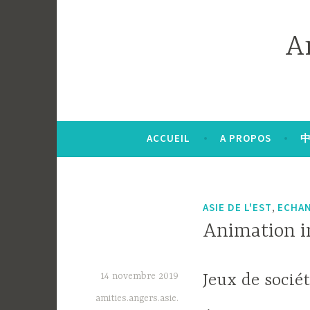
Accéder
au
A
contenu
principal
ACCUEIL
A PROPOS
中
,
ASIE DE L'EST
ECHAN
Animation in
14 novembre 2019
Jeux de sociét
amities.angers.asie.