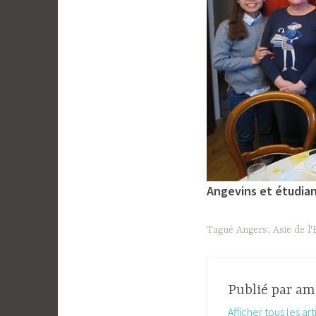
Angevins et étudiant
Tagué
Angers
,
Asie de l'
Publié par
ami
Afficher tous les ar