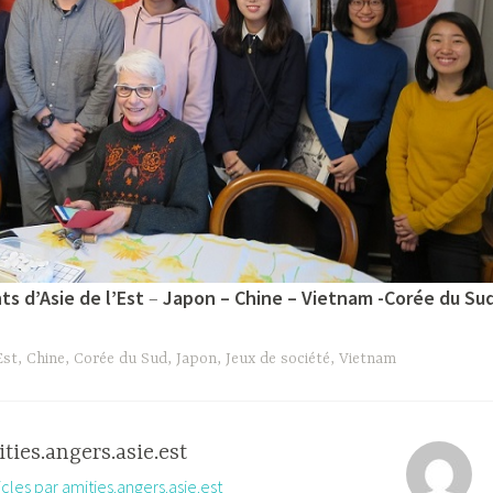
s d’Asie de l’Est
–
Japon – Chine – Vietnam -Corée du Su
Est
,
Chine
,
Corée du Sud
,
Japon
,
Jeux de société
,
Vietnam
ties.angers.asie.est
ticles par amities.angers.asie.est