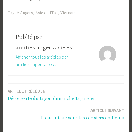
Tagué
Angers
,
Asie de l'Est
,
Vietnam
Publié par
amities.angers.asie.est
Afficher tous les articles par
amities.angers.asie.est
ARTICLE PRÉCÉDENT
Navigation
Découverte du Japon dimanche 13 janvier
de
ARTICLE SUIVANT
l’article
Pique-nique sous les cerisiers en fleurs